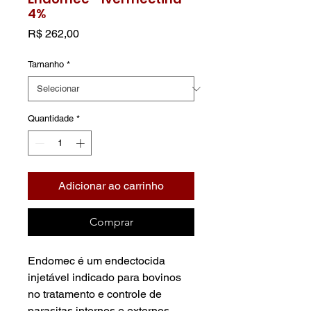
4%
Preço
R$ 262,00
Tamanho
*
Quantidade
*
Adicionar ao carrinho
Comprar
Endomec é um endectocida
injetável indicado para bovinos
no tratamento e controle de
parasitas internos e externos