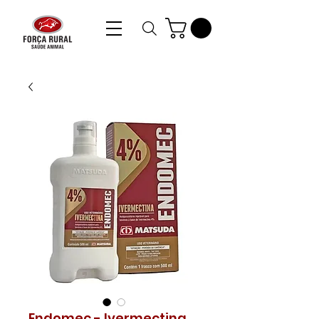
Endomec - Ivermectina